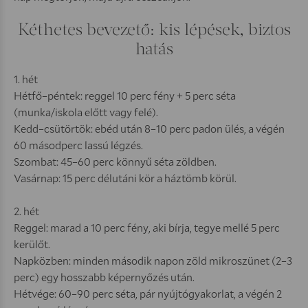
Kéthetes bevezető: kis lépések, biztos
hatás
1. hét
Hétfő–péntek: reggel 10 perc fény + 5 perc séta
(munka/iskola előtt vagy felé).
Kedd–csütörtök: ebéd után 8–10 perc padon ülés, a végén
60 másodperc lassú légzés.
Szombat: 45–60 perc könnyű séta zöldben.
Vasárnap: 15 perc délutáni kör a háztömb körül.
2. hét
Reggel: marad a 10 perc fény, aki bírja, tegye mellé 5 perc
kerülőt.
Napközben: minden második napon zöld mikroszünet (2–3
perc) egy hosszabb képernyőzés után.
Hétvége: 60–90 perc séta, pár nyújtógyakorlat, a végén 2