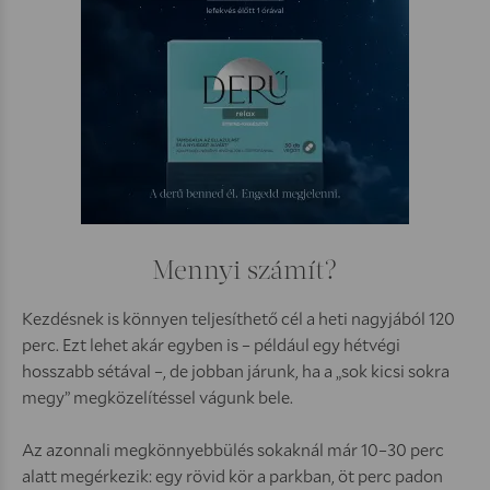
Mennyi számít?
Kezdésnek is könnyen teljesíthető cél a heti nagyjából 120
perc. Ezt lehet akár egyben is – például egy hétvégi
hosszabb sétával –, de jobban járunk, ha a „sok kicsi sokra
megy” megközelítéssel vágunk bele.
Az azonnali megkönnyebbülés sokaknál már 10–30 perc
alatt megérkezik: egy rövid kör a parkban, öt perc padon