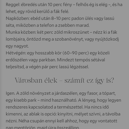
Reggel: ébredés után 10 perc fény – felhős ég is elég –, és ha
lehet, egy rövid kerülő a fák felé.
Napközben: ebéd után 8–10 perc padon ülés vagy lassú
séta, miközben a telefon a zsebben marad.
Munka közben: két perc zöld mikroszünet – nézz ki a fák
lombjaira, öntözd meg a szobanövényt, vagy nyújtózkodj
egy nagyot.
Hétvégén: egy hosszabb kör (60–90 perc) egy közeli
erdőszélen vagy parkban. Mindezt tempós sétával
teljesítsd, a végén pár perc lassú légzéssel.
Városban élek – számít ez így is?
Igen. A zöld növényzet a járdaszélen, egy fasor, a tópart,
egy kisebb park – mind használható. A lényeg, hogy legyen
rendszeres kapcsolatod a természettel. Ha nincs idő
kimenni, az ablak is opció: kinyitni, mélyet szívni, a távolba
nézni. Néha csupán ennyi kell ahhoz, hogy egy vontatott
nap megtörjön, majd újra összeálljon.