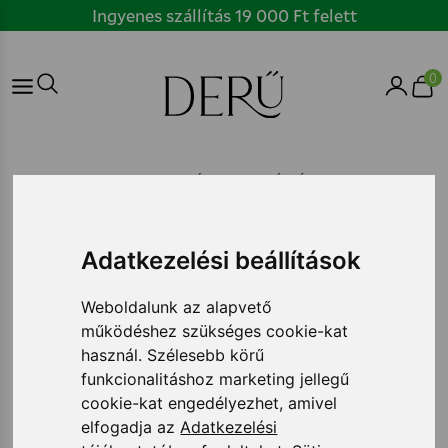
Ugrás
Ingyenes szállítás 19 000 Ft felett
a
tartalomhoz
Főmenü
0
RITMUS ÉS REGENERÁCIÓ
A természetben töltött idő
Adatkezelési beállítások
hatása a mentális
egészségre: mennyi elég, és
Weboldalunk az alapvető
működéshez szükséges cookie-kat
miért működik?
használ. Szélesebb körű
funkcionalitáshoz marketing jellegű
cookie-kat engedélyezhet, amivel
Megosztás
Nyomtatás
elfogadja az
Adatkezelési