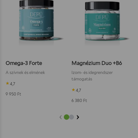
Omega-3 Forte
Magnézium Duo +B6
A szívnek és elmének
Izom- és idegrendszer
támogatás
4,7
4,7
9 950
Ft
6 380
Ft
‹
›