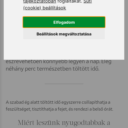
tájékoztatóban
foglaltakat.
Süti
(cookie) beállítások
Elfogadom
Beállítások megváltoztatása
Nem kell bakancslistát írni ahhoz, hogy
észrevehetően könnyebb legyen a nap. Elég
néhány perc természetben töltött idő.
A szabad ég alatt töltött idő egyszerre csillapíthatja a
feszültséget, tisztíthatja a fejet, és rendezi a belső órát.
Miért leszünk nyugodtabbak a