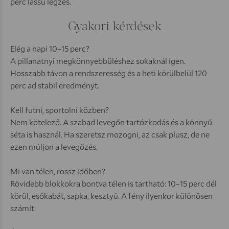
perc lassú légzés.
Gyakori kérdések
Elég a napi 10–15 perc?
A pillanatnyi megkönnyebbüléshez sokaknál igen.
Hosszabb távon a rendszeresség és a heti körülbelül 120
perc ad stabil eredményt.
Kell futni, sportolni közben?
Nem kötelező. A szabad levegőn tartózkodás és a könnyű
séta is használ. Ha szeretsz mozogni, az csak plusz, de ne
ezen múljon a levegőzés.
Mi van télen, rossz időben?
Rövidebb blokkokra bontva télen is tartható: 10–15 perc dél
körül, esőkabát, sapka, kesztyű. A fény ilyenkor különösen
számít.