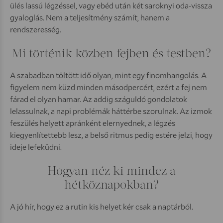
ülés lassú légzéssel, vagy ebéd után két saroknyi oda-vissza
gyaloglás. Nem a teljesítmény számít, hanem a
rendszeresség.
Mi történik közben fejben és testben?
A szabadban töltött idő olyan, mint egy finomhangolás. A
figyelem nem küzd minden másodpercért, ezért a fej nem
fárad el olyan hamar. Az addig száguldó gondolatok
lelassulnak, a napi problémák háttérbe szorulnak. Az izmok
feszülés helyett apránként elernyednek, a légzés
kiegyenlítettebb lesz, a belső ritmus pedig estére jelzi, hogy
ideje lefeküdni.
Hogyan néz ki mindez a
hétköznapokban?
A jó hír, hogy ez a rutin kis helyet kér csak a naptárból.