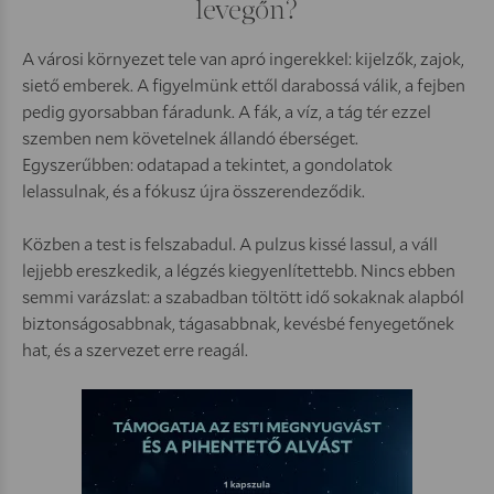
levegőn?
A városi környezet tele van apró ingerekkel: kijelzők, zajok,
siető emberek. A figyelmünk ettől darabossá válik, a fejben
pedig gyorsabban fáradunk. A fák, a víz, a tág tér ezzel
szemben nem követelnek állandó éberséget.
Egyszerűbben: odatapad a tekintet, a gondolatok
lelassulnak, és a fókusz újra összerendeződik.
Közben a test is felszabadul. A pulzus kissé lassul, a váll
lejjebb ereszkedik, a légzés kiegyenlítettebb. Nincs ebben
semmi varázslat: a szabadban töltött idő sokaknak alapból
biztonságosabbnak, tágasabbnak, kevésbé fenyegetőnek
hat, és a szervezet erre reagál.