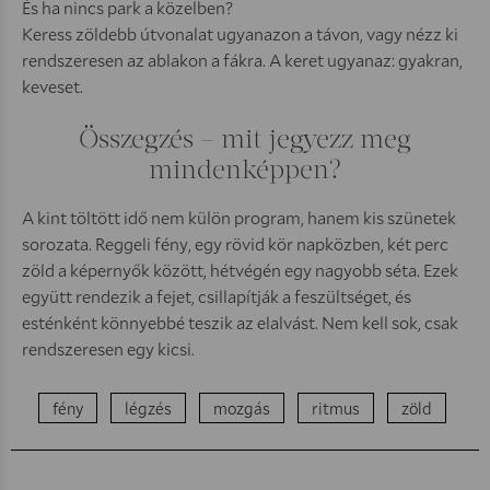
És ha nincs park a közelben?
Keress zöldebb útvonalat ugyanazon a távon, vagy nézz ki
rendszeresen az ablakon a fákra. A keret ugyanaz: gyakran,
keveset.
Összegzés – mit jegyezz meg
mindenképpen?
A kint töltött idő nem külön program, hanem kis szünetek
sorozata. Reggeli fény, egy rövid kör napközben, két perc
zöld a képernyők között, hétvégén egy nagyobb séta. Ezek
együtt rendezik a fejet, csillapítják a feszültséget, és
esténként könnyebbé teszik az elalvást. Nem kell sok, csak
rendszeresen egy kicsi.
fény
légzés
mozgás
ritmus
zöld