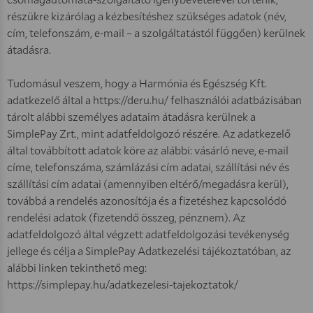
részükre kizárólag a kézbesítéshez szükséges adatok (név,
cím, telefonszám, e-mail – a szolgáltatástól függően) kerülnek
átadásra.
Tudomásul veszem, hogy a Harmónia és Egészség Kft.
adatkezelő által a https://deru.hu/ felhasználói adatbázisában
tárolt alábbi személyes adataim átadásra kerülnek a
SimplePay Zrt., mint adatfeldolgozó részére. Az adatkezelő
által továbbított adatok köre az alábbi: vásárló neve, e-mail
címe, telefonszáma, számlázási cím adatai, szállítási név és
szállítási cím adatai (amennyiben eltérő/megadásra kerül),
továbbá a rendelés azonosítója és a fizetéshez kapcsolódó
rendelési adatok (fizetendő összeg, pénznem). Az
adatfeldolgozó által végzett adatfeldolgozási tevékenység
jellege és célja a SimplePay Adatkezelési tájékoztatóban, az
alábbi linken tekinthető meg:
https://simplepay.hu/adatkezelesi-tajekoztatok/