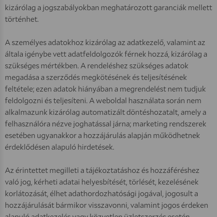
kizárólag a jogszabályokban meghatározott garanciák mellett
történhet.
A személyes adatokhoz kizárólag az adatkezelő, valamint az
általa igénybe vett adatfeldolgozók férnek hozzá, kizárólag a
szükséges mértékben. A rendeléshez szükséges adatok
megadása a szerződés megkötésének és teljesítésének
feltétele; ezen adatok hiányában a megrendelést nem tudjuk
feldolgozni és teljesíteni. A weboldal használata során nem
alkalmazunk kizárólag automatizált döntéshozatalt, amely a
felhasználóra nézve joghatással járna; marketing rendszerek
esetében ugyanakkor a hozzájárulás alapján működhetnek
érdeklődésen alapuló hirdetések.
Az érintettet megilleti a tájékoztatáshoz és hozzáféréshez
való jog, kérheti adatai helyesbítését, törlését, kezelésének
korlátozását, élhet adathordozhatósági jogával, jogosult a
hozzájárulását bármikor visszavonni, valamint jogos érdeken
alapuló adatkezelés vagy közvetlen üzletszerzés esetén