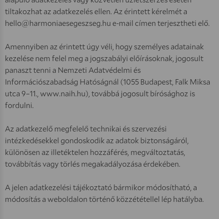
tiltakozhat az adatkezelés ellen. Az érintett kérelmét a
hello@harmoniaesegeszseg.hu e-mail címen terjesztheti elő.
Amennyiben az érintett úgy véli, hogy személyes adatainak
kezelése nem felel meg a jogszabályi előírásoknak, jogosult
panaszt tenni a Nemzeti Adatvédelmi és
Információszabadság Hatóságnál (1055 Budapest, Falk Miksa
utca 9–11., www.naih.hu), továbbá jogosult bírósághoz is
fordulni.
Az adatkezelő megfelelő technikai és szervezési
intézkedésekkel gondoskodik az adatok biztonságáról,
különösen az illetéktelen hozzáférés, megváltoztatás,
továbbítás vagy törlés megakadályozása érdekében.
A jelen adatkezelési tájékoztató bármikor módosítható, a
módosítás a weboldalon történő közzététellel lép hatályba.