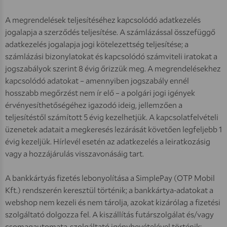
A megrendelések teljesítéséhez kapcsolódó adatkezelés
jogalapja a szerződés teljesítése. A számlázással összefüggő
adatkezelés jogalapja jogi kötelezettség teljesítése; a
számlázási bizonylatokat és kapcsolódó számviteli iratokat a
jogszabályok szerint 8 évig őrizzük meg. A megrendelésekhez
kapcsolódó adatokat – amennyiben jogszabály ennél
hosszabb megőrzést nem ír elő – a polgári jogi igények
érvényesíthetőségéhez igazodó ideig, jellemzően a
teljesítéstől számított 5 évig kezelhetjük. A kapcsolatfelvételi
üzenetek adatait a megkeresés lezárását követően legfeljebb 1
évig kezeljük. Hírlevél esetén az adatkezelés a leiratkozásig
vagy a hozzájárulás visszavonásáig tart.
A bankkártyás fizetés lebonyolítása a SimplePay (OTP Mobil
Kft.) rendszerén keresztül történik; a bankkártya-adatokat a
webshop nem kezeli és nem tárolja, azokat kizárólag a fizetési
szolgáltató dolgozza fel. A kiszállítás futárszolgálat és/vagy
csomagautomata-szolgáltató igénybevételével történik;