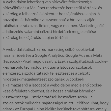
A weboldalon lehetőség van hírlevélre feliratkozni; a
hírlevélküldés a MailPoet rendszerén keresztül történik, és
kizárólag a felhasználó önkéntes hozzájárulása alapján. A
hozzájárulás bármikor visszavonható a hírlevelek alján
található leiratkozási linken, vagy e-mailben. Marketing célú
adatkezelés, valamint célzott hirdetések megjelenítése
kizárólag hozzájárulás alapján történik.
A weboldal statisztikai és marketing célból cookie-kat
használ, ideértve a Google Analytics, Google Ads és a Meta
(Facebook) Pixel megoldásait is. Ezek a szolgáltatások cookie-
k és hasonló technológiák útján a látogatói szokások
elemzését, a szolgáltatások fejlesztését és a célzott
hirdetések megjelenítését szolgálják. A cookie-k
alkalmazásáról a látogató a weboldalon megjelenő cookie-
kezelő felületen dönthet, és a hozzájárulását bármikor
visszavonhatja. E szolgáltatások használata során – a
szolgáltatók működési sajátosságai miatt – előfordulhat, hogy
adatok az Európai Unión kívülre kerülnek továbbításra, amely