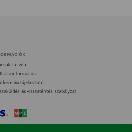
FORMÁCIÓK
csolatfelvétel
llítási információk
tkezelési tájékoztató
szaküldési és visszatérítési szabályzat