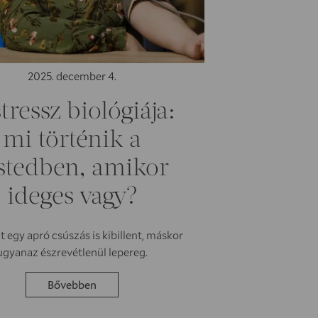
2025. december 4.
tressz biológiája:
mi történik a
stedben, amikor
ideges vagy?
 egy apró csúszás is kibillent, máskor
ugyanaz észrevétlenül lepereg.
Bővebben