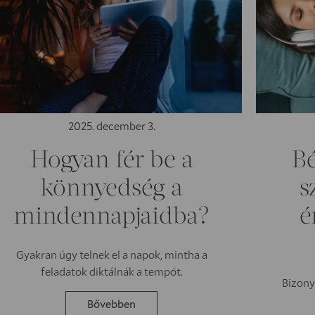
2025. december 3.
Hogyan fér be a
Bé
könnyedség a
s
mindennapjaidba?
é
Gyakran úgy telnek el a napok, mintha a
feladatok diktálnák a tempót.
Bizony
Bővebben