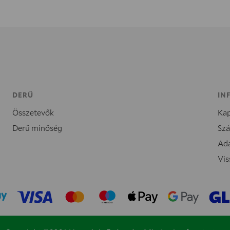
DERŰ
IN
Összetevők
Kap
Derű minőség
Szá
Ada
Vis