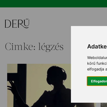
Ugrás
a
tartalomhoz
Cimke: légzés
Adatkez
Weboldalun
körű funkc
elfogadja 
Elfogado