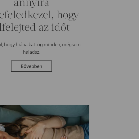
annyira
efeledkezel, hogy
lfelejted az időt
ul, hogy hiába kattog minden, mégsem
haladsz.
Bővebben