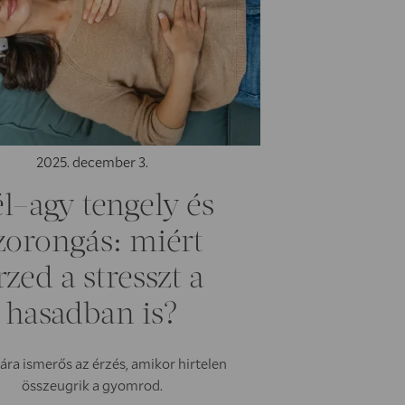
2025. december 3.
l–agy tengely és
zorongás: miért
rzed a stresszt a
hasadban is?
ára ismerős az érzés, amikor hirtelen
összeugrik a gyomrod.