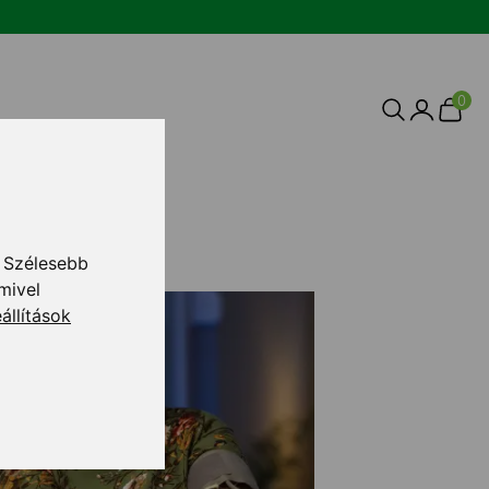
0
 Szélesebb
mivel
állítások