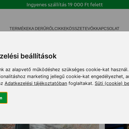
Ingyenes szállítás 19 000 Ft felett
TERMÉKEK
A DERŰRŐL
CIKKEK
ÖSSZETEVŐK
KAPCSOLAT
elési beállítások
k az alapvető működéshez szükséges cookie-kat használ.
ionalitáshoz marketing jellegű cookie-kat engedélyezhet, a
az
Adatkezelési tájékoztatóban
foglaltakat.
Süti (cookie) be
m