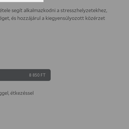
tele segít alkalmazkodni a stresszhelyzetekhez,
séget, és hozzájárul a kiegyensúlyozott közérzet
8 850 FT
ggel, étkezéssel