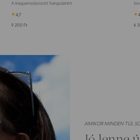
A kiegyensúlyozott hangulatért
Izo
4,7
4
9 200
Ft
6 
AMIKOR MINDEN TÚL S