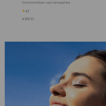
Immunrendszer napi támogatása
4,7
4 590
Ft