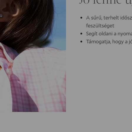
Jó lenne ú
A sűrű, terhelt idő
feszültséget
Segít oldani a nyom
Támogatja, hogy a j