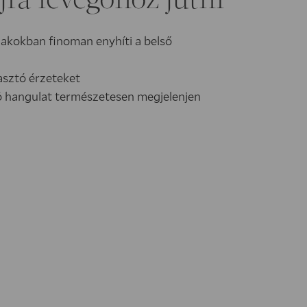
jra levegőhöz jutni
szakokban finoman enyhíti a belső
asztó érzeteket
ó hangulat természetesen megjelenjen