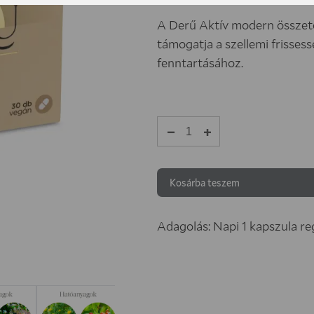
A Derű Aktív modern összeté
támogatja a szellemi frisses
fenntartásához.
−
+
Derű
Aktív
mennyiség
Kosárba teszem
Adagolás: Napi 1 kapszula re