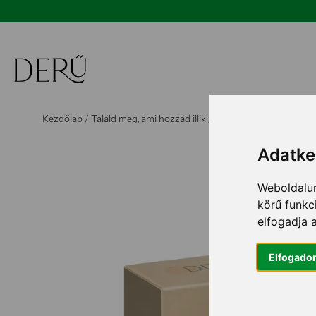
Ugrás
a
tartalomhoz
Kezdőlap
/
Találd meg, ami hozzád illik
/
Kiegyensúlyozott közé
Adatkez
Weboldalun
körű funkc
elfogadja 
Elfogado