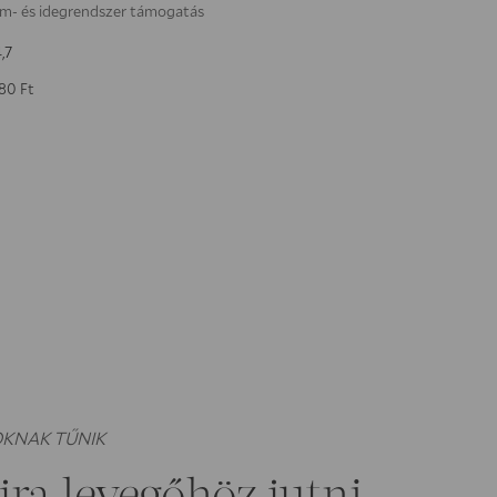
m- és idegrendszer támogatás
,7
380
Ft
OKNAK TŰNIK