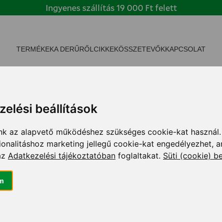
Ingyenes szállítás 19 000 Ft felett
TERMÉKEK
A DERŰRŐL
CIKKEK
ÖSSZETEVŐK
KAPCSOLAT
rzet
/ Derű Aktív
elési beállítások
Derű Aktív
k az alapvető működéshez szükséges cookie-kat használ.
ionalitáshoz marketing jellegű cookie-kat engedélyezhet, a
Az érzelmi egyensúly támog
az
Adatkezelési tájékoztatóban
foglaltakat.
Süti (cookie) be
8 850
Ft
m
30 napi adag, 30 vegán ka
4,7