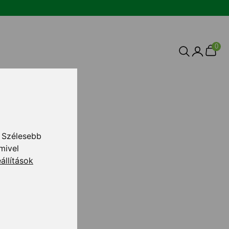
0
 Szélesebb
mivel
atása
állítások
pszula