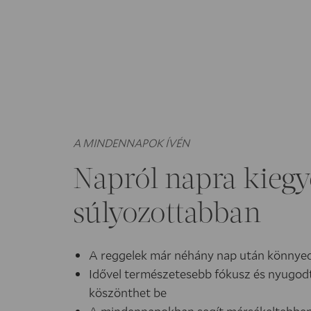
A MINDENNAPOK ÍVÉN
Napról napra ki­eg
súlyozot­tabban
A reggelek már néhány nap után könnye
Idővel természetesebb fókusz és nyugodt
köszönthet be