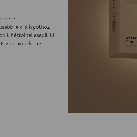
érzetet
sebb lelki állapothoz
ik héttől teljesedik ki
B-vitaminokkal és