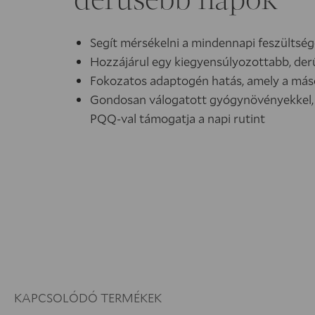
derűsebb napok
Segít mérsékelni a mindennapi feszültség
Hozzájárul egy kiegyensúlyozottabb, derű
Fokozatos adaptogén hatás, amely a másod
Gondosan válogatott gyógynövényekkel, 
PQQ-val támogatja a napi rutint
KAPCSOLÓDÓ TERMÉKEK