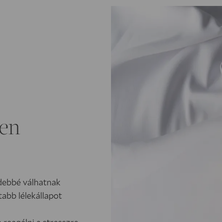
yen­
debbé válhatnak
abb lélekállapot