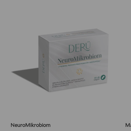
NeuroMikrobiom
Ma