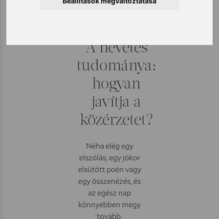
Beállítások megváltoztatása
2025. december 4.
A nevetés
tudománya:
hogyan
javítja a
közérzetet?
Néha elég egy
elszólás, egy jókor
elsütött poén vagy
egy összenézés, és
az egész nap
könnyebben megy
tovább.