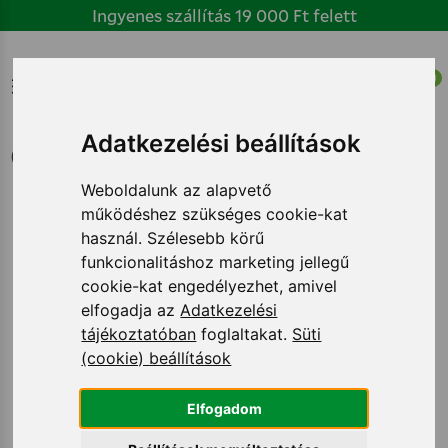
Ugrás
Ingyenes szállítás 19 000 Ft felett
a
tartalomhoz
Főmenü
0
Adatkezelési beállítások
Cimke: nevetés
Weboldalunk az alapvető
működéshez szükséges cookie-kat
használ. Szélesebb körű
funkcionalitáshoz marketing jellegű
cookie-kat engedélyezhet, amivel
elfogadja az
Adatkezelési
tájékoztatóban
foglaltakat.
Süti
(cookie) beállítások
Elfogadom