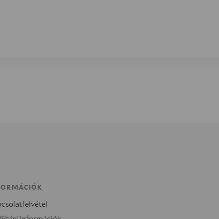
FORMÁCIÓK
csolatfelvétel
llítási információk