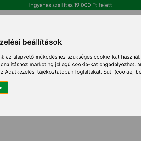
Ingyenes szállítás 19 000 Ft felett
TERMÉKEK
A DERŰRŐL
CIKKEK
ÖSSZETEVŐK
KAPCSOLAT
elési beállítások
k az alapvető működéshez szükséges cookie-kat használ.
ionalitáshoz marketing jellegű cookie-kat engedélyezhet, a
az
Adatkezelési tájékoztatóban
foglaltakat.
Süti (cookie) be
m