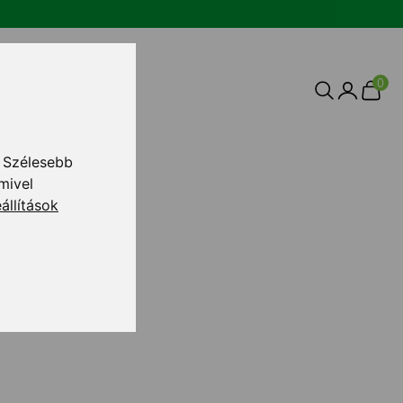
0
 Szélesebb
mivel
állítások