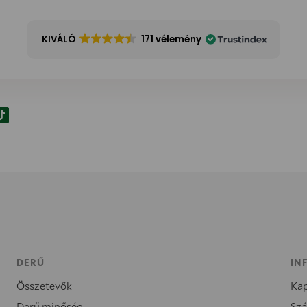
KIVÁLÓ
171 vélemény
DERŰ
IN
Összetevők
Kap
Derű minőség
Szá