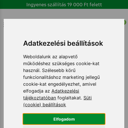
Ugrás
Ingyenes szállítás 19 000 Ft felett
a
tartalomhoz
Főmenü
0
Adatkezelési beállítások
Omega-3 (EPA/DHA)
Weboldalunk az alapvető
működéshez szükséges cookie-kat
Megosztás
Nyomtatás
használ. Szélesebb körű
funkcionalitáshoz marketing jellegű
cookie-kat engedélyezhet, amivel
elfogadja az
Adatkezelési
tájékoztatóban
foglaltakat.
Süti
(cookie) beállítások
Elfogadom