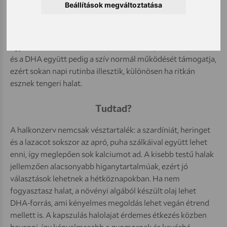
Röviden
Beállítások megváltoztatása
Az omega-3 zsírsavak közül az EPA és a DHA a mindennapi
működés szempontjából a legfontosabbak. A DHA az
agyműködés és a látás fenntartásához kapcsolódik, az EPA
és a DHA együtt pedig a szív normál működését támogatja,
ezért sokan napi rutinba illesztik, különösen ha ritkán
esznek tengeri halat.
Tudtad?
A halkonzerv nemcsak vésztartalék: a szardíniát, heringet
és a lazacot sokszor az apró, puha szálkáival együtt lehet
enni, így meglepően sok kalciumot ad. A kisebb testű halak
jellemzően alacsonyabb higanytartalmúak, ezért jó
választások lehetnek a hétköznapokban. Ha nem
fogyasztasz halat, a növényi algából készült olaj lehet
DHA-forrás, ami kényelmes megoldás lehet vegán étrend
mellett is. A kapszulás halolajat érdemes étkezés közben
bevenni, így kényelmesebb a gyomornak és kevésbé