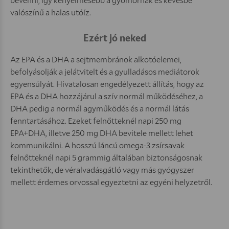
valószínű a halas utóíz.
Ezért jó neked
Az EPA és a DHA a sejtmembránok alkotóelemei,
befolyásolják a jelátvitelt és a gyulladásos mediátorok
egyensúlyát. Hivatalosan engedélyezett állítás, hogy az
EPA és a DHA hozzájárul a szív normál működéséhez, a
DHA pedig a normál agyműködés és a normál látás
fenntartásához. Ezeket felnőtteknél napi 250 mg
EPA+DHA, illetve 250 mg DHA bevitele mellett lehet
kommunikálni. A hosszú láncú omega-3 zsírsavak
felnőtteknél napi 5 grammig általában biztonságosnak
tekinthetők, de véralvadásgátló vagy más gyógyszer
mellett érdemes orvossal egyeztetni az egyéni helyzetről.