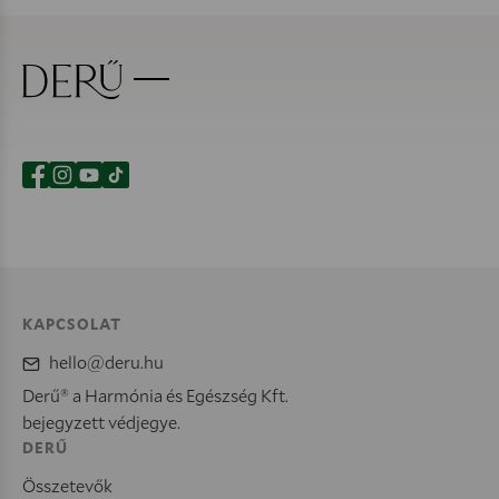
KAPCSOLAT
hello@deru.hu
Derű® a Harmónia és Egészség Kft.
bejegyzett védjegye.
DERŰ
Összetevők