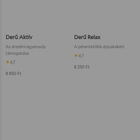
Kosárba teszem
Kosárba
Derű Aktív
Derű Relax
Az érzelmi egyensúly
A pihentetőbb éjszakákért
támogatása
4,7
4,7
8 250
Ft
8 850
Ft