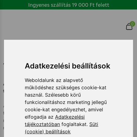
Ugrás
Ingyenes szállítás 19 000 Ft felett
a
tartalomhoz
Főmenü
0
Kezdőlap
/ Termékek
Adatkezelési beállítások
Termékek
Weboldalunk az alapvető
Az állandó tempó, a megfelelés nyomása és a mindennapi
működéshez szükséges cookie-kat
terhelés könnyen nyomot hagyhat a közérzeten.
használ. Szélesebb körű
funkcionalitáshoz marketing jellegű
A termékeink olyan gondosan összeválogatott összetevőket
cookie-kat engedélyezhet, amivel
tartalmaznak, amelyek finoman támogatják a belső egyensúly
elfogadja az
Adatkezelési
megőrzését és a kiegyensúlyozottabb mindennapok
tájékoztatóban
foglaltakat.
Süti
megélését.
(cookie) beállítások