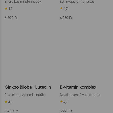
Energikus mindennapok
Esti nyugalomra váltás
4,7
4,7
6 200
Ft
6 250
Ft
Kosárba teszem
Kosárba
Ginkgo Biloba +Luteolin
B-vitamin komplex
Friss elme, szellemi lendület
Belső egyensúly és energia
4,8
4,7
6 400
Ft
5 990
Ft