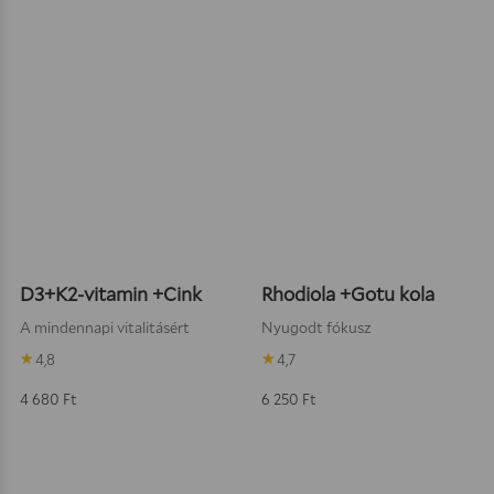
Kosárba teszem
Kosárba
D3+K2-vitamin +Cink
Rhodiola +Gotu kola
A mindennapi vitalitásért
Nyugodt fókusz
4,8
4,7
4 680
Ft
6 250
Ft