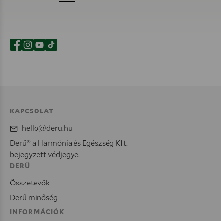
KAPCSOLAT
hello@deru.hu
Derű® a Harmónia és Egészség Kft.
bejegyzett védjegye.
DERŰ
Összetevők
Derű minőség
INFORMÁCIÓK