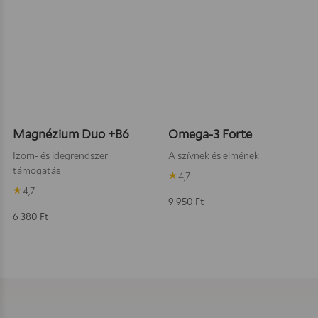
Kosárba teszem
Kosárba
Magnézium Duo +B6
Omega-3 Forte
Izom- és idegrendszer
A szívnek és elmének
támogatás
4,7
4,7
9 950
Ft
6 380
Ft