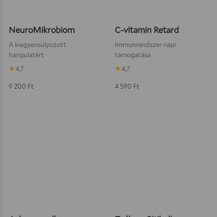
Kosárba teszem
Kosárba
NeuroMikrobiom
C-vitamin Retard
A kiegyensúlyozott
Immunrendszer napi
hangulatért
támogatása
4,7
4,7
9 200
Ft
4 590
Ft
Kosárba teszem
Kosárba