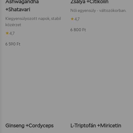
Ashwagandha
Zsálya +Citikolin
+Shatavari
Női egyensúly - változókorban.
Kiegyensúlyozott napok, stabil
4,7
közérzet
6 800
Ft
4,7
6 590
Ft
Kosárba teszem
Kosárba
Ginseng +Cordyceps
L-Triptofán +Miricetin